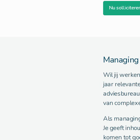
Nu sollicitere
Managing 
Wil jij werke
jaar relevant
adviesbureau 
van complexe
Als managing c
Je geeft inho
komen tot goe