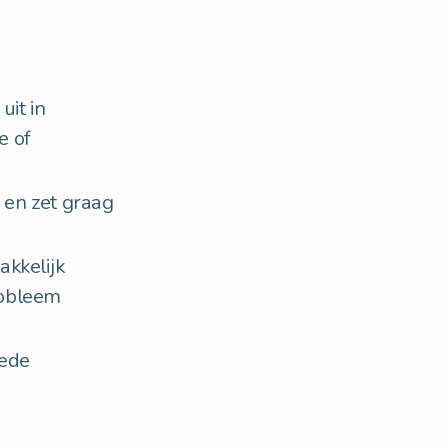
uit in
e of
n en zet graag
akkelijk
robleem
oede