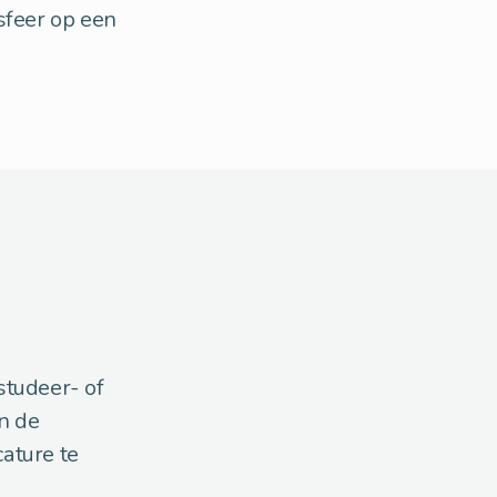
sfeer op een
studeer- of
n de
ature te