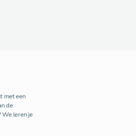
nt met een
an de
 We leren je