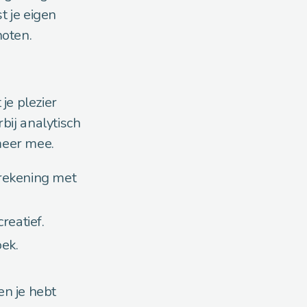
t je eigen
noten.
 je plezier
bij analytisch
meer mee.
t rekening met
reatief.
oek.
en je hebt