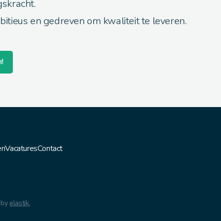
gskracht.
bitieus en gedreven om kwaliteit te leveren.
n!
en
Vacatures
Contact
 by
elastik.