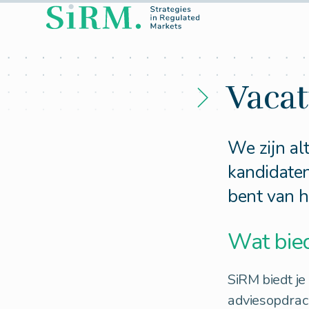
Vacat
We zijn al
kandidate
bent van h
Wat bie
SiRM biedt j
adviesopdrac