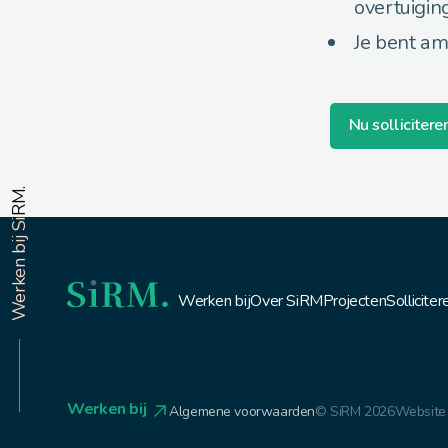
overtuigin
Je bent am
Nu sollicitere
Werken bij SiRM.
Werken bij
Over SiRM
Projecten
Solliciter
Werken bij
Algemene voorwaarden
© SiRM 2026
Website