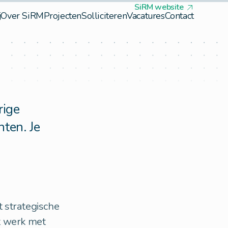
SiRM website
j
Over SiRM
Projecten
Solliciteren
Vacatures
Contact
rige
ten. Je
 strategische
t werk met