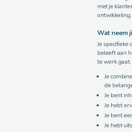
met je klanten
ontwikkeling,
Wat neem ji
Je specifieke 
beleeft aan h
te werk gaat
Je combinee
de belange
Je bent inh
Je hebt er
Je bent ee
Je hebt ui