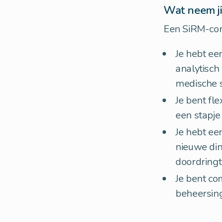
Wat neem ji
Een SiRM-cons
Je hebt ee
analytisch
medische s
Je bent fl
een stapje 
Je hebt ee
nieuwe din
doordringt
Je bent co
beheersing